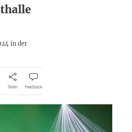
thalle
024 in der
n
Teilen
Feedback