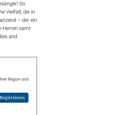
esänger! So
 Vielfalt, die in
tanzend – der ein
ie Herren samt
dies and
Ihrer Region und
Registrieren