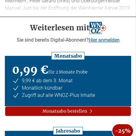
Weinheim", Peter Gérard (links) und Oberbürgermeister
Manuel Just bei der Eröffnung der Weinheimer Kerwe 2019.
Weiterlesen mit
Sie sind bereits Digital-Abonnent?
Hier anmelden
Monatsabo
0,99 €
für 2 Monate Probe
9,99 € ab dem 3. Monat
Monatlich kündbar
Zugriff auf alle WNOZ-Plus Inhalte
Monatsabo bestellen
-25%
Jahresabo