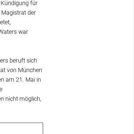
e Kündigung für
r Magistrat der
etet,
 Waters war
ers beruft sich
dtrat von München
en am 21. Mai in
e
n nicht möglich,