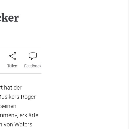
cker
n
Teilen
Feedback
t hat der
Musikers Roger
 seinen
mmen», erklärte
en von Waters