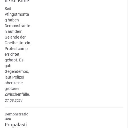
lle zu Ende
Seit
Pfingstmonta
g haben
Demonstrante
n auf dem
Gelände der
Goethe-Uni ein
Protestcamp
errichtet
gehabt. Es
gab
Gegendemos,
laut Polizei
aber keine
größeren
Zwischenfälle.
27.05.2024
Demonstratio
nen
Propalästi