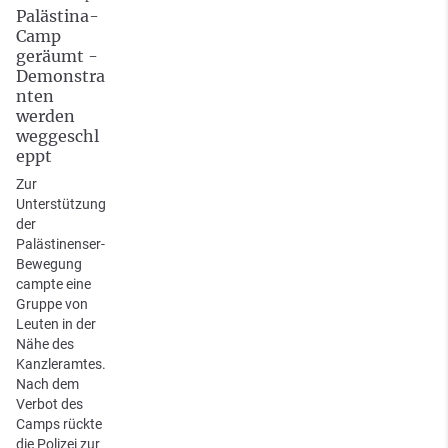
Palästina-
Camp
geräumt -
Demonstra
nten
werden
weggeschl
eppt
Zur
Unterstützung
der
Palästinenser-
Bewegung
campte eine
Gruppe von
Leuten in der
Nähe des
Kanzleramtes.
Nach dem
Verbot des
Camps rückte
die Polizei zur