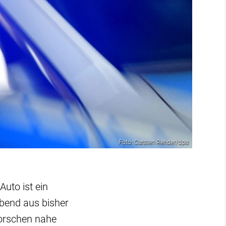
Foto: Carsten Rehder/dpa
uto ist ein
bend aus bisher
orschen nahe