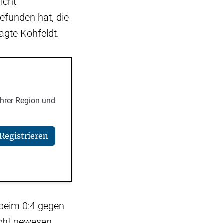
icht
gefunden hat, die
sagte Kohfeldt.
Ihrer Region und
Registrieren
t beim 0:4 gegen
echt gewesen.