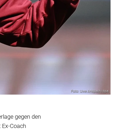
Foto: Uwe Anspach/dpa
derlage gegen den
t Ex-Coach