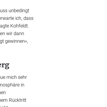
muss unbedingt
rwarte ich, dass
agte Kohfeldt.
en wir dann
ngt gewinnen»,
erg
eue mich sehr
tmosphäre in
nen
nem Rücktritt