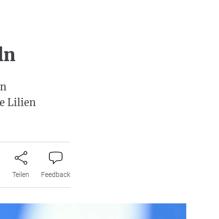
ln
en
e Lilien
n
Teilen
Feedback