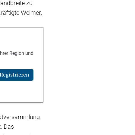
Bandbreite zu
räftigte Weimer.
Ihrer Region und
Registrieren
auptversammlung
t. Das