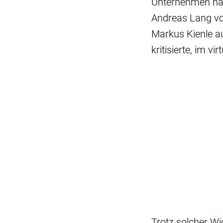
Unternehmen hab
Andreas Lang vo
Markus Kienle a
kritisierte, im v
Trotz solcher W