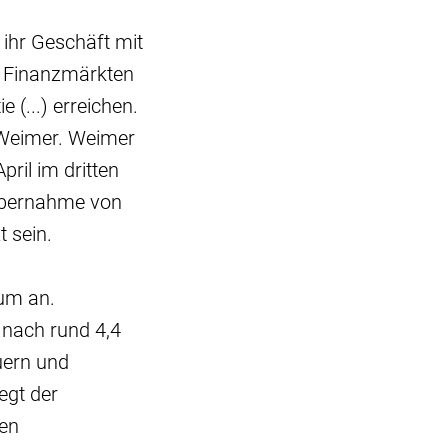
 ihr Geschäft mit
n Finanzmärkten
 (...) erreichen.
 Weimer. Weimer
ril im dritten
n Übernahme von
 sein.
um an.
o nach rund 4,4
uern und
egt der
ken