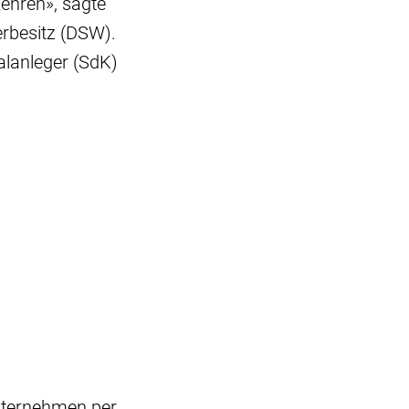
ehren», sagte
rbesitz (DSW).
lanleger (SdK)
nternehmen per