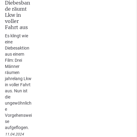
Diebesban
de räumt
Lkw in
voller
Fahrt aus
Es klingt wie
eine
Diebesaktion
aus einem
Film: Drei
Männer
räumen
jahrelang Lkw
in voller Fahrt
aus. Nun ist
die
ungewöhnlich
e
Vorgehenswei
se
aufgeflogen.
11.04.2024