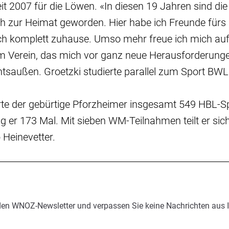
seit 2007 für die Löwen. «In diesen 19 Jahren sind d
ich zur Heimat geworden. Hier habe ich Freunde für
mich komplett zuhause. Umso mehr freue ich mich au
m Verein, das mich vor ganz neue Herausforderungen
tsaußen. Groetzki studierte parallel zum Sport BWL
rte der gebürtige Pforzheimer insgesamt 549 HBL-Sp
rug er 173 Mal. Mit sieben WM-Teilnahmen teilt er si
 Heinevetter.
den WNOZ-Newsletter und verpassen Sie keine Nachrichten aus 