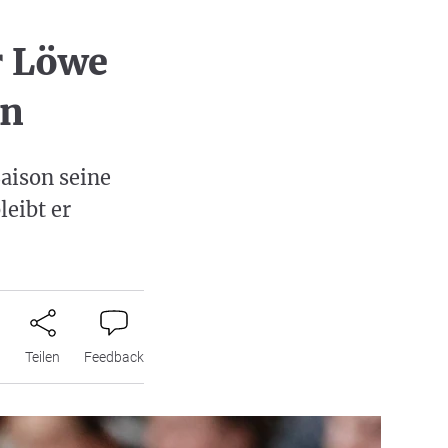
r Löwe
an
aison seine
eibt er
n
Teilen
Feedback