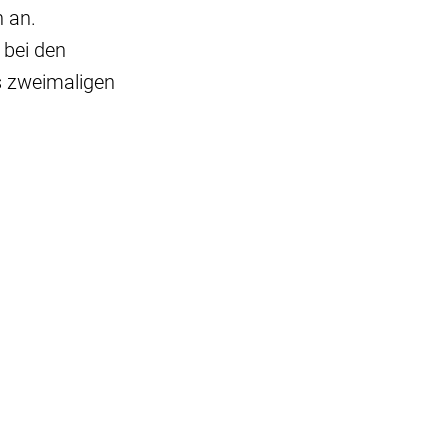
n an.
 bei den
s zweimaligen