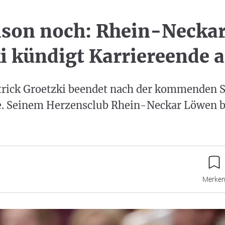
ison noch: Rhein-Necka
i kündigt Karriereende 
trick Groetzki beendet nach der kommenden S
re. Seinem Herzensclub Rhein-Neckar Löwen bl
Merke