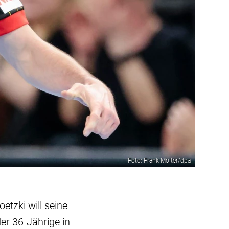
Foto: Frank Molter/dpa
etzki will seine
er 36-Jährige in