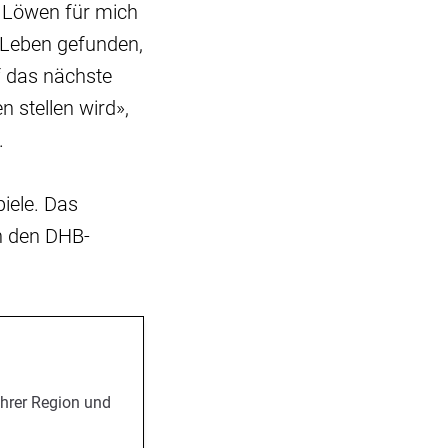
ie Löwen für mich
s Leben gefunden,
f das nächste
 stellen wird»,
.
iele. Das
ch den DHB-
Ihrer Region und