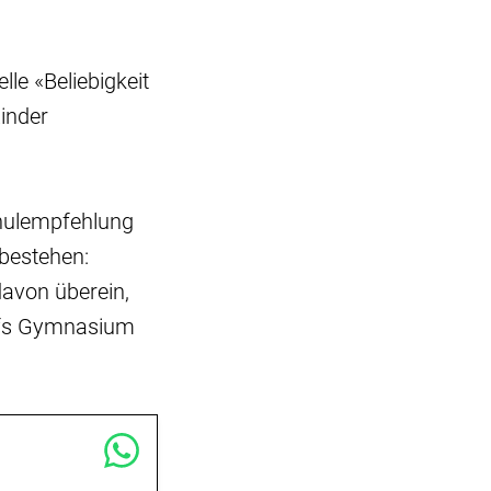
le «Beliebigkeit
inder
chulempfehlung
 bestehen:
avon überein,
aufs Gymnasium