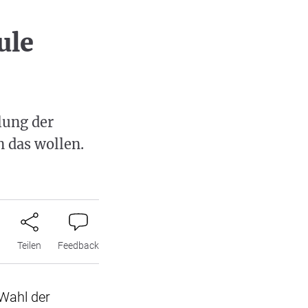
ule
lung der
 das wollen.
n
Teilen
Feedback
 Wahl der