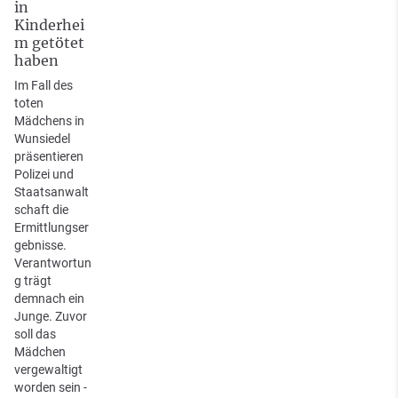
in
Kinderhei
m getötet
haben
Im Fall des
toten
Mädchens in
Wunsiedel
präsentieren
Polizei und
Staatsanwalt
schaft die
Ermittlungser
gebnisse.
Verantwortun
g trägt
demnach ein
Junge. Zuvor
soll das
Mädchen
vergewaltigt
worden sein -