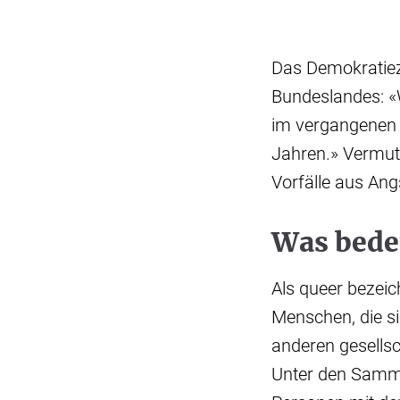
Das Demokratieze
Bundeslandes: «W
im vergangenen J
Jahren.» Vermute
Vorfälle aus An
Was bede
Als queer bezei
Menschen, die si
anderen gesellsc
Unter den Sammel