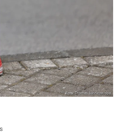
Foto: Thomas Banneyer/dpa
s