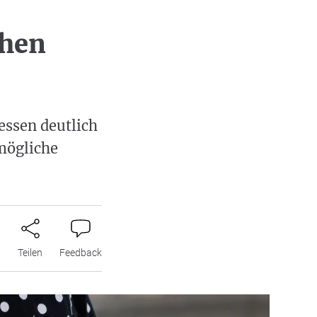
chen
essen deutlich
mögliche
n
Teilen
Feedback