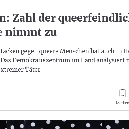
n: Zahl der queerfeindli
e nimmt zu
ttacken gegen queere Menschen hat auch in H
as Demokratiezentrum im Land analysiert 
extremer Täter.
Merke