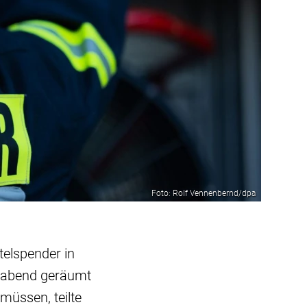
Foto: Rolf Vennenbernd/dpa
telspender in
chabend geräumt
üssen, teilte