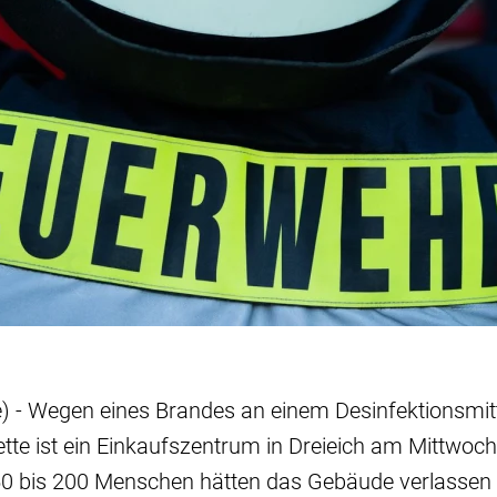
e) - Wegen eines Brandes an einem Desinfektionsmit
ette ist ein Einkaufszentrum in Dreieich am Mittwo
0 bis 200 Menschen hätten das Gebäude verlassen m