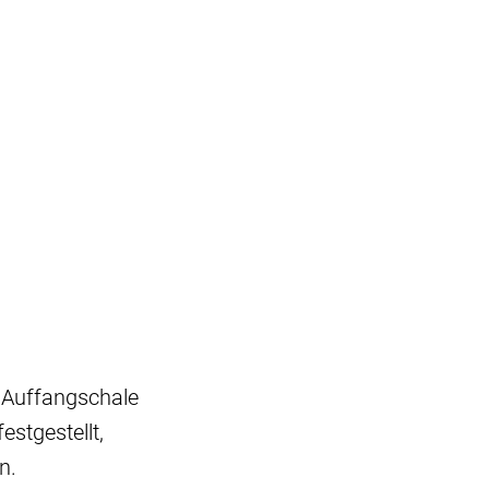
r Auffangschale
stgestellt,
n.