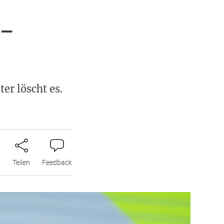
 –
er löscht es.
n
Teilen
Feedback