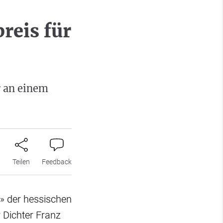
reis für
r an einem
n
Teilen
Feedback
l» der hessischen
 Dichter Franz