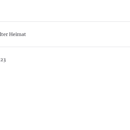
lter Heimat
023