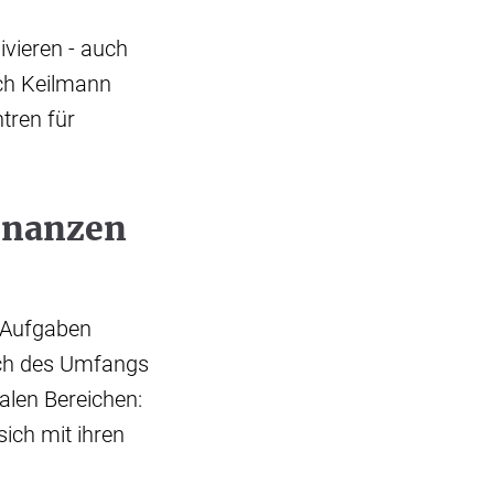
vieren - auch
ich Keilmann
tren für
inanzen
 Aufgaben
lich des Umfangs
alen Bereichen:
ich mit ihren