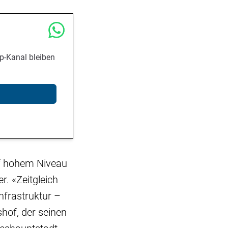
p-Kanal bleiben
uf hohem Niveau
r. «Zeitgleich
frastruktur –
hof, der seinen