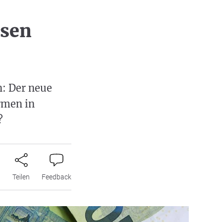
sen
: Der neue
rmen in
?
n
Teilen
Feedback