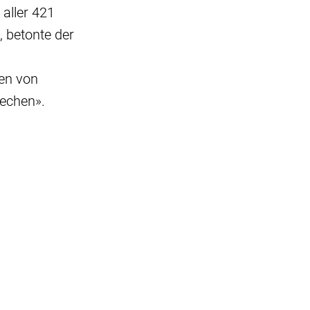
 aller 421
 betonte der
nen von
rechen».