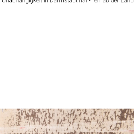
r Unabhängigkeit in Darmstadt hat - fernab der Lan