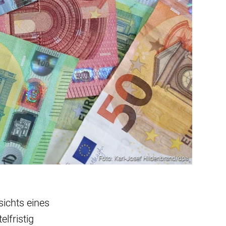
Foto: Karl-Josef Hildenbrand/dpa
ichts eines
lfristig