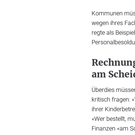
Kommunen müsste
wegen ihres Fac
regte als Beispi
Personalbesold
Rechnung
am Schei
Überdies müssen
kritisch fragen:
ihrer Kinderbetr
«Wer bestellt, 
Finanzen «am S