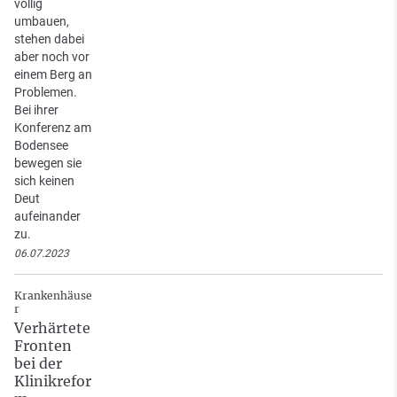
völlig
umbauen,
stehen dabei
aber noch vor
einem Berg an
Problemen.
Bei ihrer
Konferenz am
Bodensee
bewegen sie
sich keinen
Deut
aufeinander
zu.
06.07.2023
Krankenhäuse
r
Verhärtete
Fronten
bei der
Klinikrefor