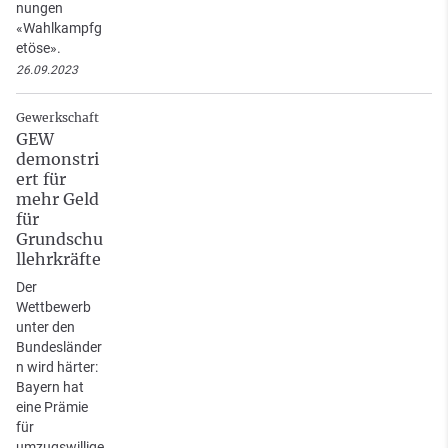
nungen
«Wahlkampfg
etöse».
26.09.2023
Gewerkschaft
GEW
demonstri
ert für
mehr Geld
für
Grundschu
llehrkräfte
Der
Wettbewerb
unter den
Bundesländer
n wird härter:
Bayern hat
eine Prämie
für
umzugswillige