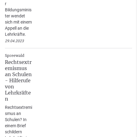
r
Bildungsminis
ter wendet
sich mit einem
Appell an die
Lehrkräfte.
29.04.2023
Spreewald
Rechtsextr
emismus
an Schulen
- Hilferufe
von
Lehrkräfte
n
Rechtsextremi
smus an
Schulen? In
einem Brief
schildern