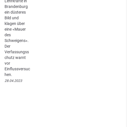
Lehrkräfte in
Brandenburg
ein düsteres
Bild und
klagen über
eine «Mauer
des
Schweigens».
Der
Verfassungss
chutz warnt
vor
Einflussversuc
hen.
28.04.2023