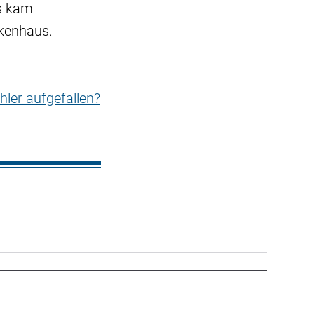
us kam
nkenhaus.
hler aufgefallen?