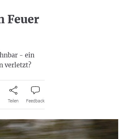
h Feuer
hnbar - ein
 verletzt?
n
Teilen
Feedback