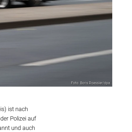
Foto: Boris Roessler/dpa
s) ist nach
er Polizei auf
rannt und auch