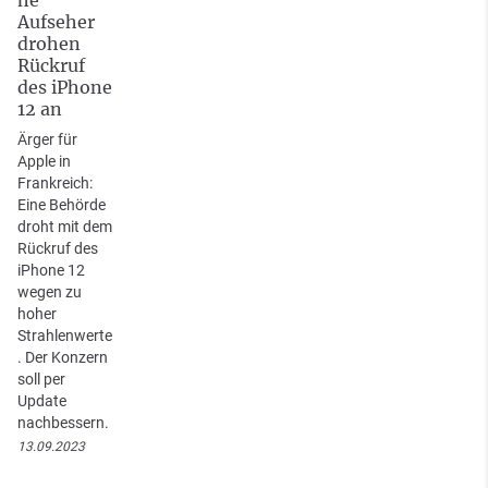
Aufseher
drohen
Rückruf
des iPhone
12 an
Ärger für
Apple in
Frankreich:
Eine Behörde
droht mit dem
Rückruf des
iPhone 12
wegen zu
hoher
Strahlenwerte
. Der Konzern
soll per
Update
nachbessern.
13.09.2023