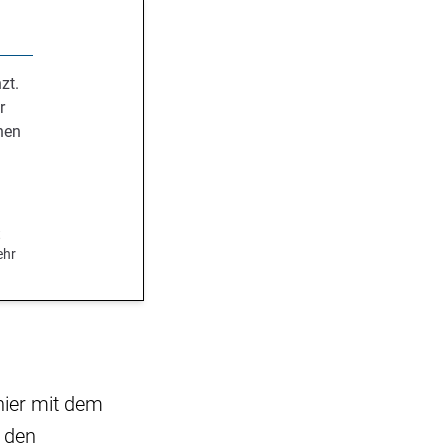
zt.
r
nen
.
t
ehr
nier mit dem
 den