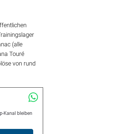
fentlichen
rainingslager
nac (alle
ana Touré
blöse von rund
p-Kanal bleiben