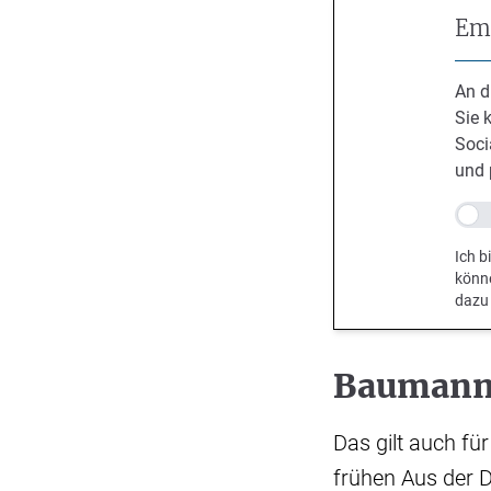
Emp
An d
Sie 
Soci
und 
Ich b
könn
dazu
Baumann 
Das gilt auch fü
frühen Aus der 