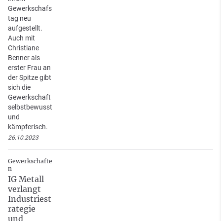
Gewerkschafs
tag neu
aufgestellt.
Auch mit
Christiane
Benner als
erster Frau an
der Spitze gibt
sich die
Gewerkschaft
selbstbewusst
und
kämpferisch.
26.10.2023
Gewerkschafte
n
IG Metall
verlangt
Industriest
rategie
und