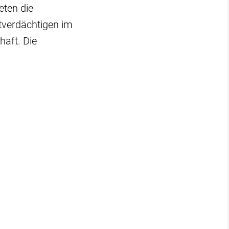
eten die
atverdächtigen im
aft. Die