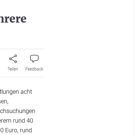
hrere
n
Teilen
Feedback
tlungen acht
en,
urchsuchungen
erem rund 40
0 Euro, rund