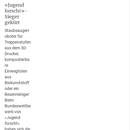
«Jugend
forscht»-
Sieger
gekürt
Staubsaugerr
oboter für
Treppenstufen
aus dem 3D-
Drucker,
kompostierba
re
Einwegtüten
aus
Biokunststoff
oder ein
Besenreiniger:
Beim
Bundeswettbe
werb von
«Jugend
forscht»
haben sich die