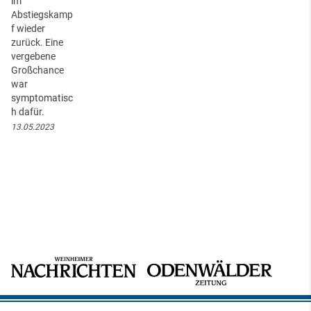
im
Abstiegskamp
f wieder
zurück. Eine
vergebene
Großchance
war
symptomatisc
h dafür.
13.05.2023