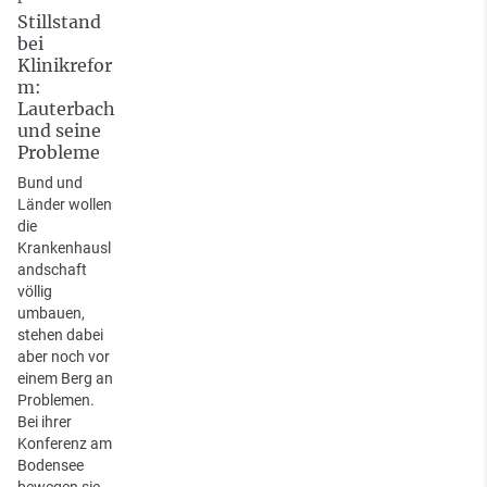
Stillstand
bei
Klinikrefor
m:
Lauterbach
und seine
Probleme
Bund und
Länder wollen
die
Krankenhausl
andschaft
völlig
umbauen,
stehen dabei
aber noch vor
einem Berg an
Problemen.
Bei ihrer
Konferenz am
Bodensee
bewegen sie