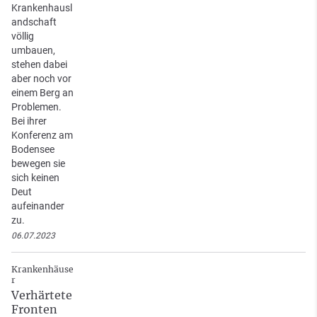
Krankenhausl
andschaft
völlig
umbauen,
stehen dabei
aber noch vor
einem Berg an
Problemen.
Bei ihrer
Konferenz am
Bodensee
bewegen sie
sich keinen
Deut
aufeinander
zu.
06.07.2023
Krankenhäuse
r
Verhärtete
Fronten