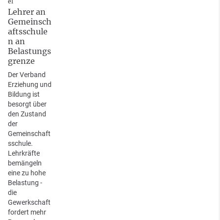
el
Lehrer an
Gemeinsch
aftsschule
n an
Belastungs
grenze
Der Verband
Erziehung und
Bildung ist
besorgt über
den Zustand
der
Gemeinschaft
sschule.
Lehrkräfte
bemängeln
eine zu hohe
Belastung -
die
Gewerkschaft
fordert mehr