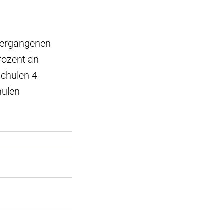
 vergangenen
rozent an
schulen 4
hulen