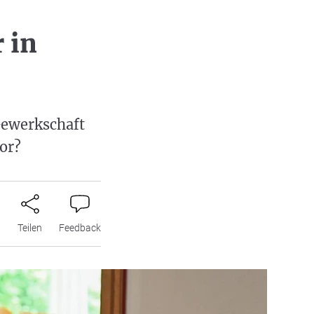
 in
Gewerkschaft
or?
n
Teilen
Feedback