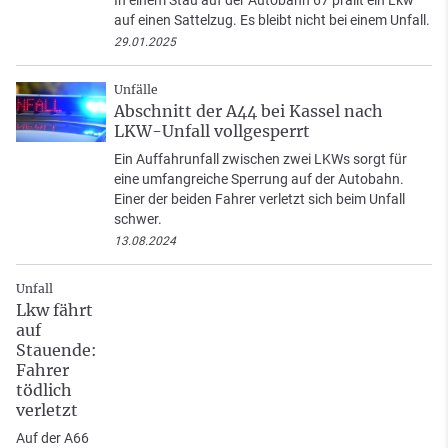
In einem Stau auf der Autobahn 67 prallt ein Lkw
auf einen Sattelzug. Es bleibt nicht bei einem Unfall.
29.01.2025
Unfälle
Abschnitt der A44 bei Kassel nach
LKW-Unfall vollgesperrt
Ein Auffahrunfall zwischen zwei LKWs sorgt für
eine umfangreiche Sperrung auf der Autobahn.
Einer der beiden Fahrer verletzt sich beim Unfall
schwer.
13.08.2024
Unfall
Lkw fährt
auf
Stauende:
Fahrer
tödlich
verletzt
Auf der A66