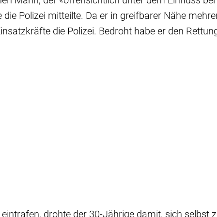
en Mann, der «offensichtlich unter dem Einfluss b
e die Polizei mitteilte. Da er in greifbarer Nähe mehr
Einsatzkräfte die Polizei. Bedroht habe er den Rettu
n eintrafen, drohte der 30-Jährige damit, sich selbst 