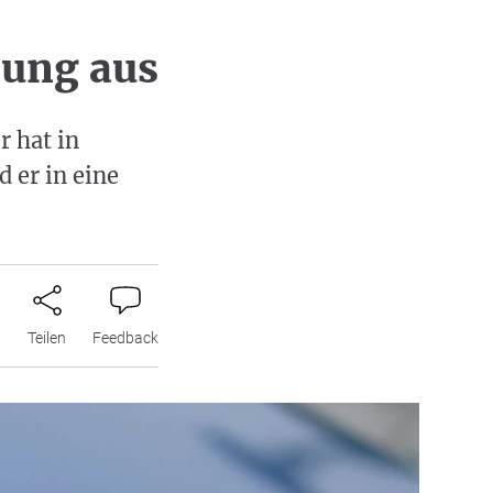
nung aus
r hat in
 er in eine
n
Teilen
Feedback