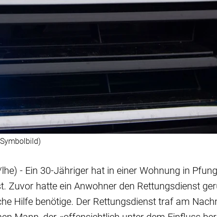
(Symbolbild)
lhe) - Ein 30-Jähriger hat in einer Wohnung in Pfun
t. Zuvor hatte ein Anwohner den Rettungsdienst ger
e Hilfe benötige. Der Rettungsdienst traf am Nachm