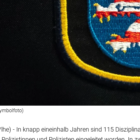
Symbolfoto)
he) - In knapp eineinhalb Jahren sind 115 Disziplin
olizistinnen und Polizisten eingeleitet worden. In zw