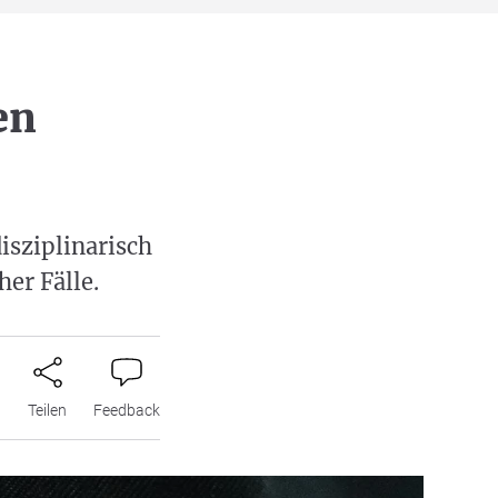
en
isziplinarisch
her Fälle.
n
Teilen
Feedback