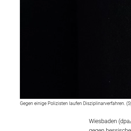
Gegen einige Polizisten laufen Disziplinarverfahren. (
Wiesbaden (dpa/l
gegen hessische P