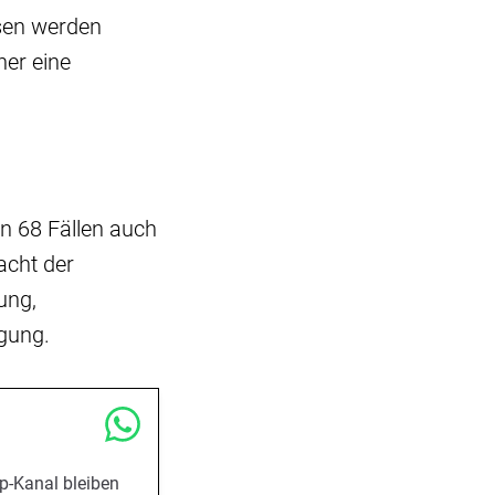
esen werden
her eine
in 68 Fällen auch
acht der
ung,
igung.
p-Kanal bleiben