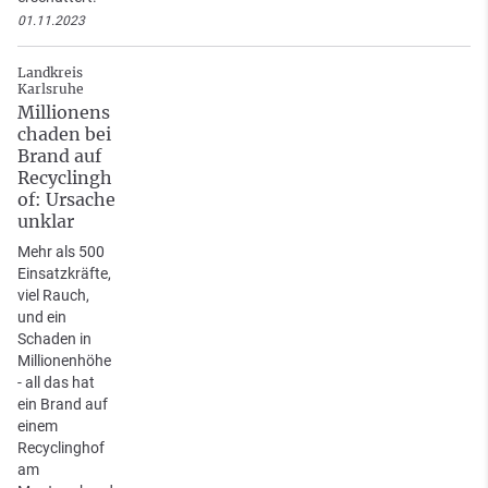
01.11.2023
Landkreis
Karlsruhe
Millionens
chaden bei
Brand auf
Recyclingh
of: Ursache
unklar
Mehr als 500
Einsatzkräfte,
viel Rauch,
und ein
Schaden in
Millionenhöhe
- all das hat
ein Brand auf
einem
Recyclinghof
am