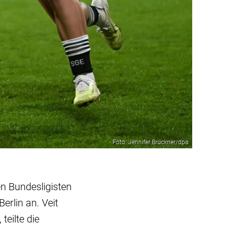
Foto: Jennifer Brückner/dpa
en Bundesligisten
erlin an. Veit
eilte die