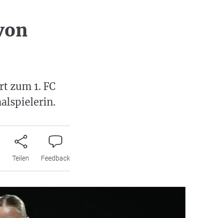
 von
rt zum 1. FC
alspielerin.
n
Teilen
Feedback