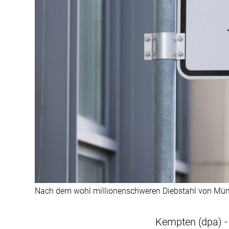
Nach dem wohl millionenschweren Diebstahl von Münz
Kempten (dpa) -