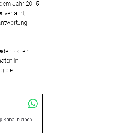
b dem Jahr 2015
 verjährt,
rantwortung
den, ob ein
naten in
ng die
p-Kanal bleiben