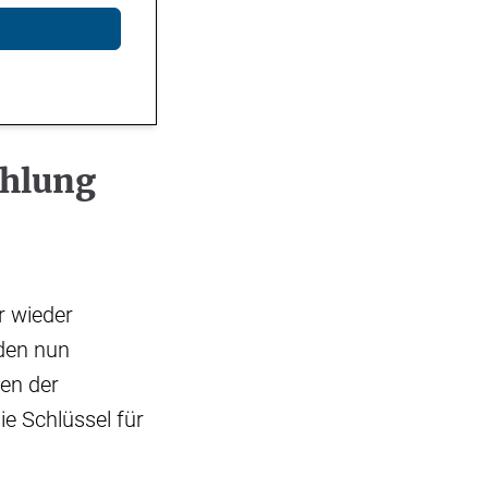
ahlung
n
r wieder
 den nun
en der
e Schlüssel für