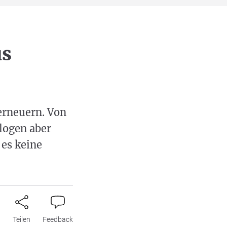
us
 erneuern. Von
logen aber
 es keine
n
Teilen
Feedback