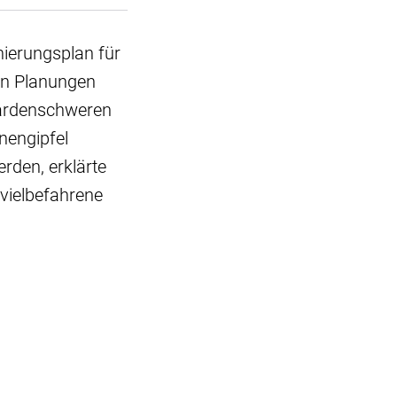
nierungsplan für
en Planungen
iardenschweren
nengipfel
rden, erklärte
vielbefahrene