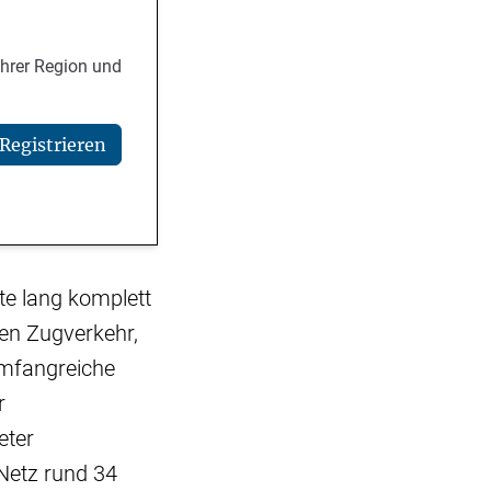
Ihrer Region und
Registrieren
ate lang komplett
den Zugverkehr,
umfangreiche
r
eter
Netz rund 34