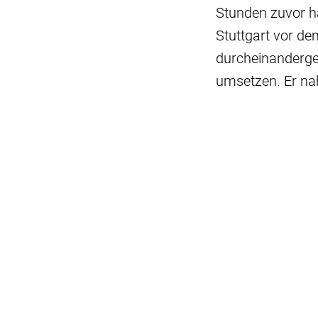
Stunden zuvor ha
Stuttgart vor d
durcheinandergew
umsetzen. Er na