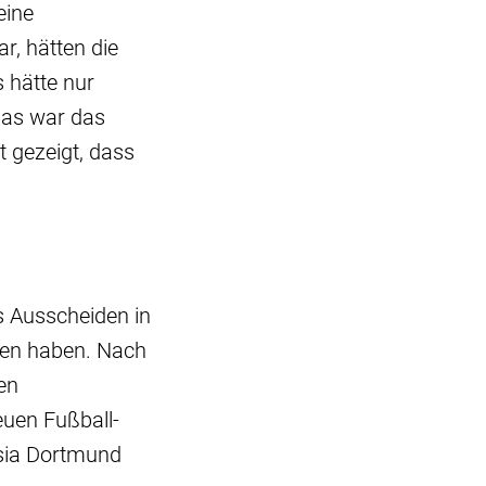
eine
r, hätten die
 hätte nur
Das war das
 gezeigt, dass
s Ausscheiden in
gen haben. Nach
en
uen Fußball-
ssia Dortmund