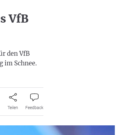
s VfB
ür den VfB
g im Schnee.
n
Teilen
Feedback