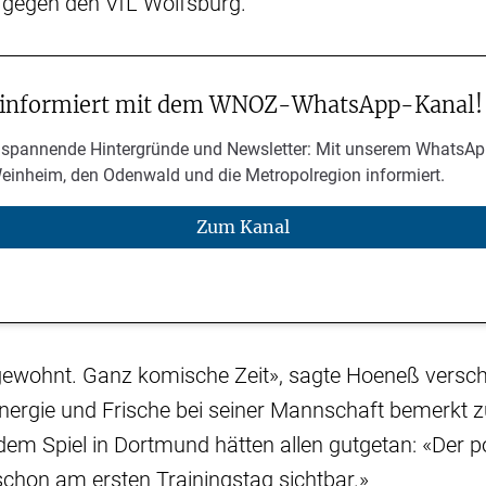
t gegen den VfL Wolfsburg.
 informiert mit dem WNOZ-WhatsApp-Kanal!
 spannende Hintergründe und Newsletter: Mit unserem WhatsAp
Weinheim, den Odenwald und die Metropolregion informiert.
Zum Kanal
gewohnt. Ganz komische Zeit», sagte Hoeneß verschm
Energie und Frische bei seiner Mannschaft bemerkt 
dem Spiel in Dortmund hätten allen gutgetan: «Der po
schon am ersten Trainingstag sichtbar.»