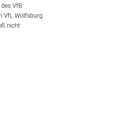
 des VfB
n VfL Wolfsburg
eß nicht