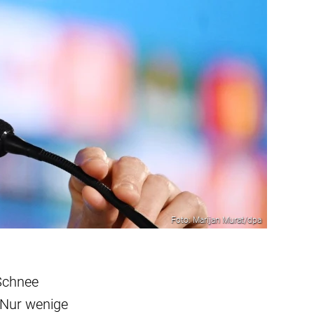
Foto: Marijan Murat/dpa
 Schnee
 Nur wenige