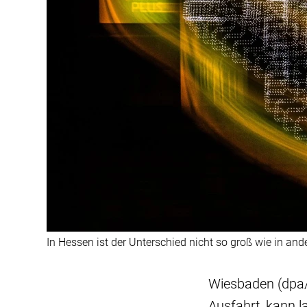
In Hessen ist der Unterschied nicht so groß wie in an
Wiesbaden (dpa/l
Ausfahrt, kann l