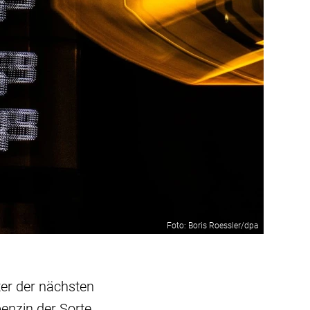
Foto: Boris Roessler/dpa
ter der nächsten
enzin der Sorte