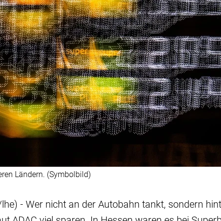
deren Ländern. (Symbolbild)
he) - Wer nicht an der Autobahn tankt, sondern hin
aut ADAC viel sparen. In Hessen waren es bei Superb