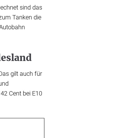
erechnet sind das
 «zum Tanken die
 Autobahn
desland
Das gilt auch für
 und
 42 Cent bei E10