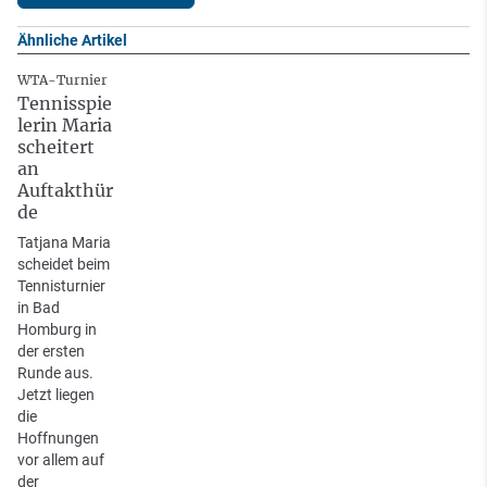
Ähnliche Artikel
WTA-Turnier
Tennisspie
lerin Maria
scheitert
an
Auftakthür
de
Tatjana Maria
scheidet beim
Tennisturnier
in Bad
Homburg in
der ersten
Runde aus.
Jetzt liegen
die
Hoffnungen
vor allem auf
der