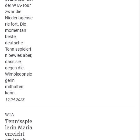
der WTA-Tour
zwar die
Niederlagense
rie fort. Die
momentan
beste
deutsche
Tennisspieleri
n bewies aber,
dass sie
gegen die
Wimbledonsie
gerin
mithalten
kann.
19.04.2023
WTA
Tennisspie
lerin Maria
erreicht
erstmals