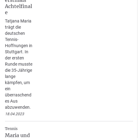
Achtelfinal
e
Tatjana Maria
trägt die
deutschen
Tennis-
Hoffnungen in
Stuttgart. In
der ersten
Runde musste
die 35-Jährige
lange
kämpfen, um
ein
überraschend
es Aus
abzuwenden.
18.04.2023
Tennis
Maria und