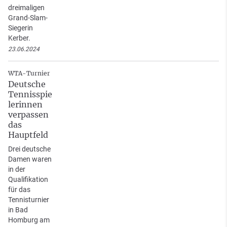
dreimaligen
Grand-Slam-
Siegerin
Kerber.
23.06.2024
WTA-Turnier
Deutsche
Tennisspie
lerinnen
verpassen
das
Hauptfeld
Drei deutsche
Damen waren
in der
Qualifikation
für das
Tennisturnier
in Bad
Homburg am