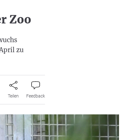
r Zoo
hwuchs
April zu
n
Teilen
Feedback