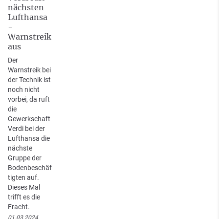
nächsten
Lufthansa
-
Warnstreik
aus
Der
Warnstreik bei
der Technik ist
noch nicht
vorbei, da ruft
die
Gewerkschaft
Verdi bei der
Lufthansa die
nächste
Gruppe der
Bodenbeschäf
tigten auf.
Dieses Mal
trifft es die
Fracht.
01.03.2024