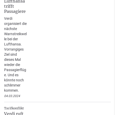
Lufthansa
trifft
Passagiere
Verdi
organisiert die
nächste
Warnstreikwel
le bei der
Lufthansa.
Vorrangiges
Ziel sind
dieses Mal
wieder die
Passagierflüg
e. Und es
könnte noch
schlimmer
kommen.
04.03.2024
Tarifkonflikt
Verdi ruft