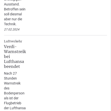
Ausstand.
Betroffen sein
soll diesmal
aber nur die
Technik.
27.02.2024
Luftverkehr
Verdi-
Warnstreik
bei
Lufthansa
beendet
Nach 27
Stunden
Warnstreik
des
Bodenperson
als ist der
Flugbetrieb
der Lufthansa