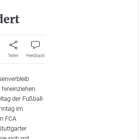
dert
n
Teilen
Feedback
senverbleib
 hineinziehen.
ltag der Fußball-
onntag im
en FCA
tuttgarter
ie sich mit