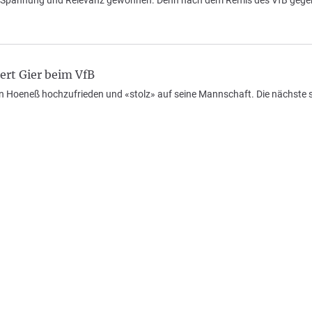
 an Spannung und Relevanz gewonnen. Denn nach dem Remis des VfB geg
rt Gier beim VfB
an Hoeneß hochzufrieden und «stolz» auf seine Mannschaft. Die nächste 