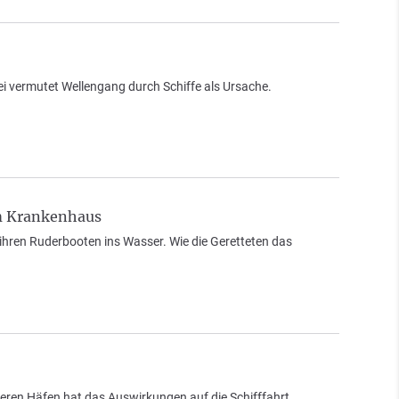
i vermutet Wellengang durch Schiffe als Ursache.
im Krankenhaus
ihren Ruderbooten ins Wasser. Wie die Geretteten das
reren Häfen hat das Auswirkungen auf die Schifffahrt.