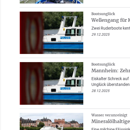
Bootsunglück
Wellengang für 
Zwei Ruderboote kent
29.12.2025
Bootsunglück
Mannheim: Zehn 
Eiskalter Schreck au
Unglück überstanden
28.12.2025
Wasser verunreinigt
Mineralölhaltige
Eine milchige Flüssig