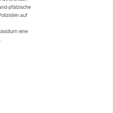
land-pfälzische
olizisten auf
räsidium eine
.