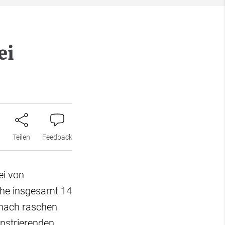
ei
n
Teilen
Feedback
ei von
che insgesamt 14
 nach raschen
nstrierenden