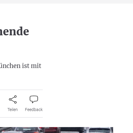
nende
ünchen ist mit
n
Teilen
Feedback