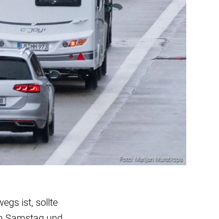
Foto: Marijan Murat/dpa
s ist, sollte
am Samstag und