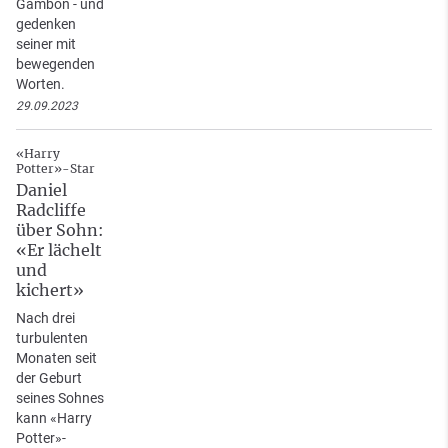
Gambon - und
gedenken
seiner mit
bewegenden
Worten.
29.09.2023
«Harry
Potter»-Star
Daniel
Radcliffe
über Sohn:
«Er lächelt
und
kichert»
Nach drei
turbulenten
Monaten seit
der Geburt
seines Sohnes
kann «Harry
Potter»-