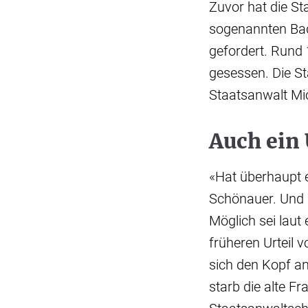
Zuvor hat die S
sogenannten Bad
gefordert. Rund 
gesessen. Die St
Staatsanwalt Mic
Auch ein 
«Hat überhaupt e
Schönauer. Und d
Möglich sei laut
früheren Urteil v
sich den Kopf a
starb die alte F