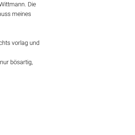
 Wittmann. Die
 muss meines
ichts vorlag und
nur bösartig,