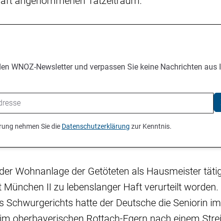
haft angenommenen Tatzeitraum.
den WNOZ-Newsletter und verpassen Sie keine Nachrichten aus 
ierung nehmen Sie die
Datenschutzerklärung
zur Kenntnis.
n der Wohnanlage der Getöteten als Hausmeister täti
München II zu lebenslanger Haft verurteilt worden
 Schwurgerichts hatte der Deutsche die Seniorin im
m oberbayerischen Rottach-Egern nach einem Strei