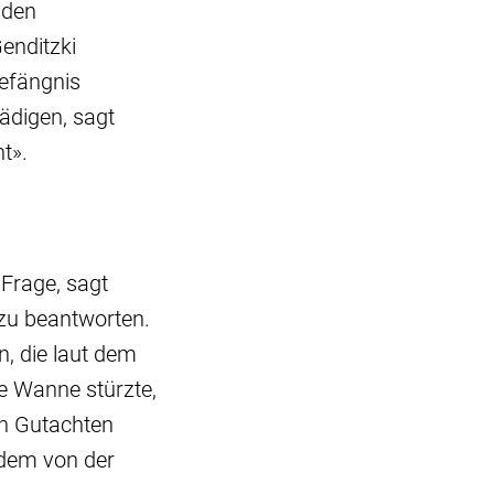
 den
enditzki
Gefängnis
hädigen, sagt
t».
 Frage, sagt
 zu beantworten.
n, die laut dem
ie Wanne stürzte,
n Gutachten
 dem von der