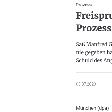
Prozesse
Freispr
Prozes
Saß Manfred Ge
nie gegeben ha
Schuld des An
03.07.2023
München (dpa) - 