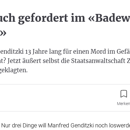
uch gefordert im «Bade
s»
nditzki 13 Jahre lang für einen Mord im Gefä
t? Jetzt äußert selbst die Staatsanwaltschaft 
geklagten.
Merke
Nur drei Dinge will Manfred Genditzki noch loswerde