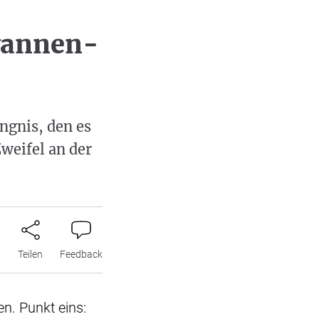
wannen-
ngnis, den es
Zweifel an der
n
Teilen
Feedback
n. Punkt eins: