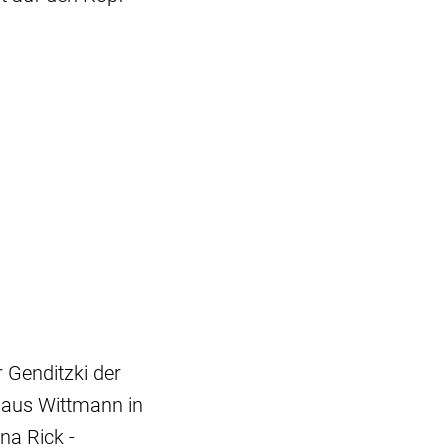
r Genditzki der
laus Wittmann in
na Rick -