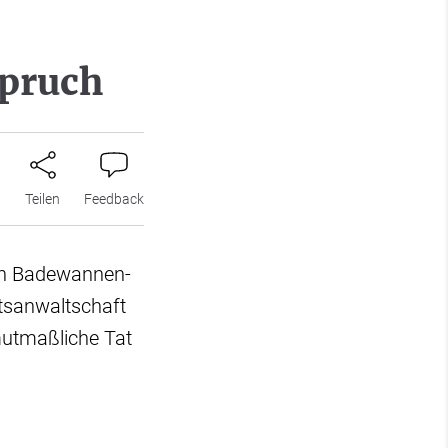
spruch
n
Teilen
Feedback
en Badewannen-
tsanwaltschaft
mutmaßliche Tat