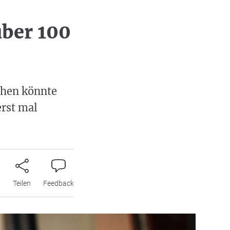
über 100
chen könnte
erst mal
n
Teilen
Feedback