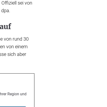
ffiziell sei von
 dpa.
 auf
e von rund 30
ehen von einem
sse sich aber
Ihrer Region und