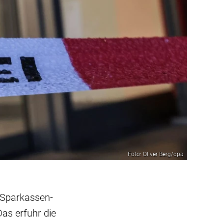
Foto: Oliver Berg/dpa
e Sparkassen-
Das erfuhr die