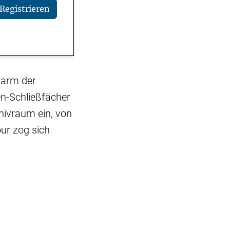
Registrieren
larm der
en-Schließfächer
chivraum ein, von
ur zog sich