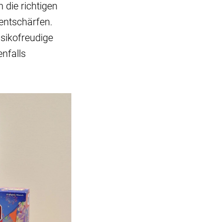
die richtigen
entschärfen.
isikofreudige
nfalls