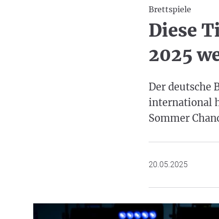
Brettspiele
Diese T
2025 w
Der deutsche B
international 
Sommer Chance
20.05.2025