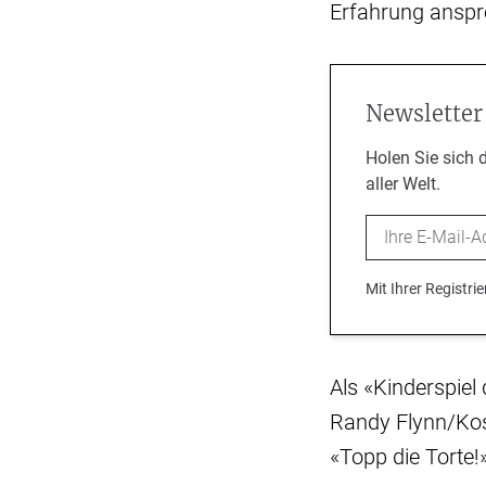
Erfahrung anspr
Newsletter
Holen Sie sich 
aller Welt.
Email
Mit Ihrer Registr
Als «Kinderspiel
Randy Flynn/Ko
«Topp die Torte