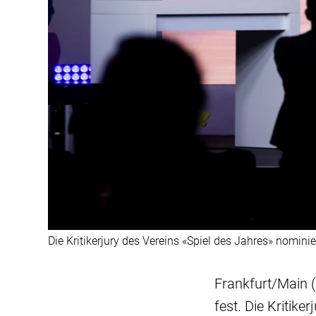
Die Kritikerjury des Vereins «Spiel des Jahres» nominie
Frankfurt/Main (
fest. Die Kritik