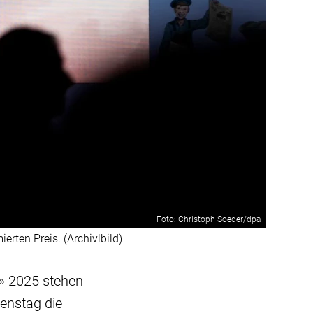
Foto: Christoph Soeder/dpa
erten Preis. (Archivlbild)
s» 2025 stehen
ienstag die