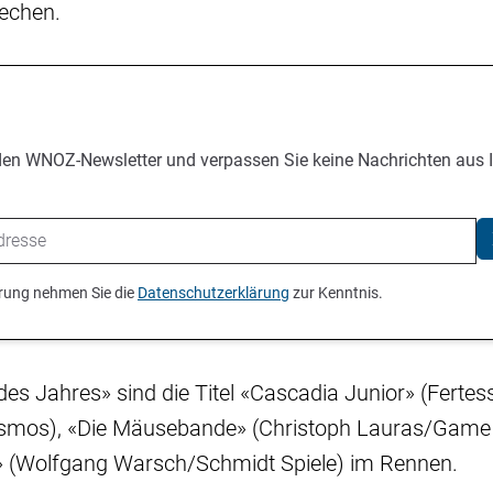
echen.
den WNOZ-Newsletter und verpassen Sie keine Nachrichten aus 
ierung nehmen Sie die
Datenschutzerklärung
zur Kenntnis.
 des Jahres» sind die Titel «Cascadia Junior» (Fertes
smos), «Die Mäusebande» (Christoph Lauras/Game 
!» (Wolfgang Warsch/Schmidt Spiele) im Rennen.