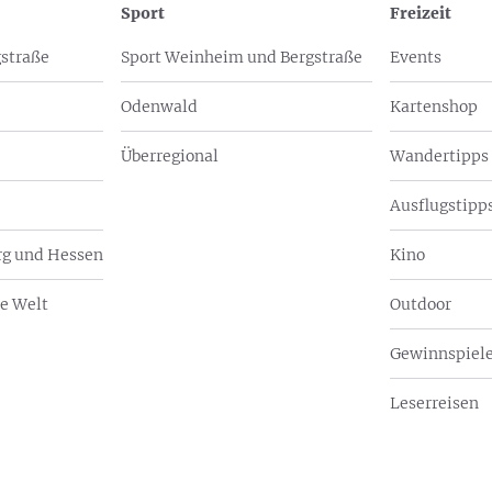
Sport
Freizeit
straße
Sport Weinheim und Bergstraße
Events
Odenwald
Kartenshop
Überregional
Wandertipps
Ausflugstipps
g und Hessen
Kino
e Welt
Outdoor
Gewinnspiel
Leserreisen