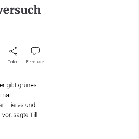
versuch
n
Teilen
Feedback
r gibt grünes
ismar
en Tieres und
vor, sagte Till