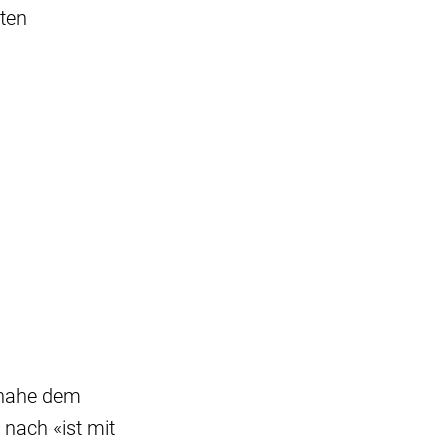
ften
 nahe dem
nach «ist mit