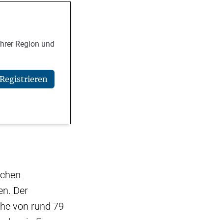
Ihrer Region und
Registrieren
schen
en. Der
che von rund 79