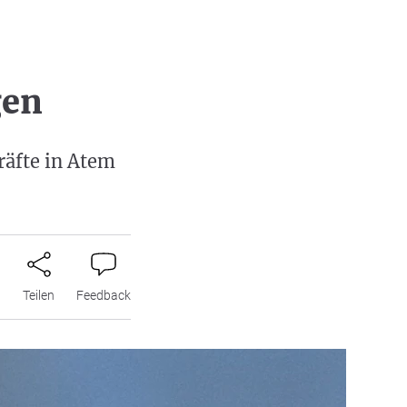
gen
räfte in Atem
n
Teilen
Feedback