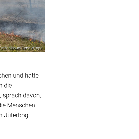
Foto: Manuel Genolet/dpa
chen und hatte
h die
), sprach davon,
 die Menschen
on Jüterbog